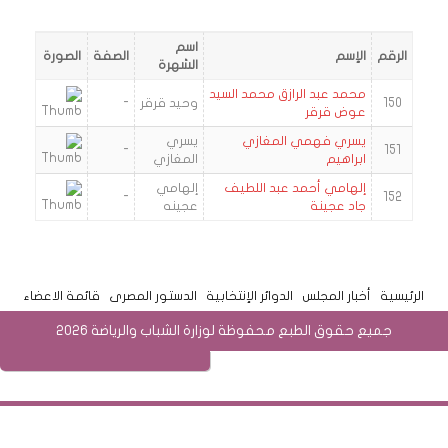
اسم
الرقم
الإسم
الصفة
الصورة
الشهرة
محمد عبد الرازق محمد السيد
150
وحيد قرقر
-
عوض قرقر
يسري فهمي المغازي
يسري
-
151
ابراهيم
المغازي
إلهامي أحمد عبد اللطيف
إلهامي
-
152
جاد عجينة
عجينه
الرئيسية
أخبار المجلس
الدوائر الإنتخابية
الدستور المصرى
قائمة الاعضاء
جميع حقوق الطبع محفوظة لوزارة الشباب والرياضة 2026