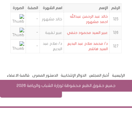
الرقم
الإسم
اسم الشهرة
الصفة
الصورة
خالد عبد الرحمن عبدالله
125
خالد مشهور
-
احمد مشهور
126
عبير السيد محمود حنفي
عبير تقيبة
-
د/ محمد صلاح عبد البديع
د/ صلاح عبد
-
127
السيد هاشم
البديع
الرئيسية
أخبار المجلس
الدوائر الإنتخابية
الدستور المصرى
قائمة الاعضاء
جميع حقوق الطبع محفوظة لوزارة الشباب والرياضة 2026