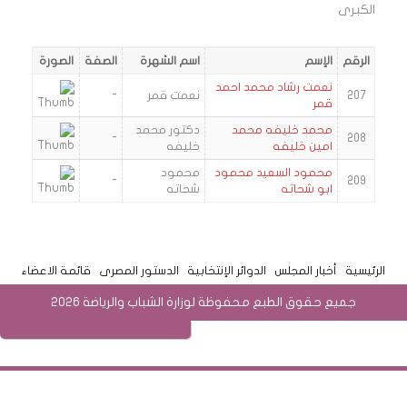
الكبرى
الرقم
الإسم
اسم الشهرة
الصفة
الصورة
نعمت رشاد محمد احمد
207
نعمت قمر
-
قمر
محمد خليفه محمد
دكتور محمد
-
208
امين خليفه
خليفه
محمود السعيد محمود
محمود
-
209
ابو شحاته
شحاته
الرئيسية
أخبار المجلس
الدوائر الإنتخابية
الدستور المصرى
قائمة الاعضاء
جميع حقوق الطبع محفوظة لوزارة الشباب والرياضة 2026