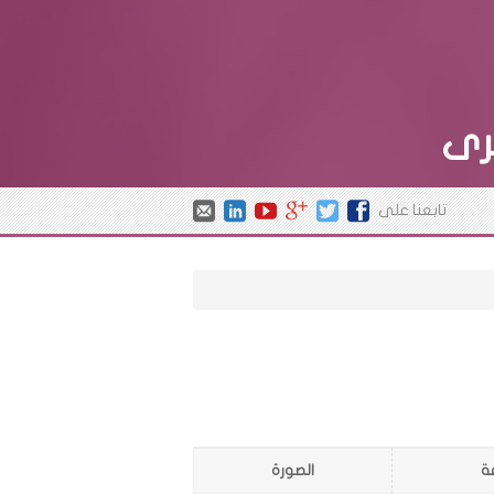
رى
تابعنا على
ة
الصورة