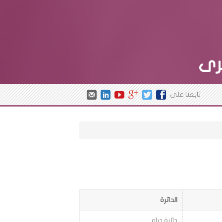
رى
تابعنا على
الدائرة
دائرة دراو