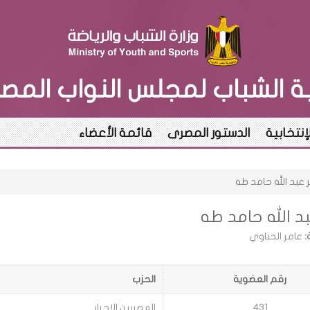
بة الشباب لمجلس النواب المص
لإنتخابية
الدستور المصرى
قائمة الأعضاء
 عبد الله حامد طه
د الله حامد طه
:
عامر الحناوي
رقم العضوية
الحزب
431
المصريين الاحرار